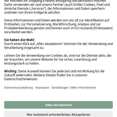
Ups! Da ist etwas schiefgelaufen. Bitte die Seite neu laden oder
nochmals versuchen.
Ups! Da ist etwas schiefgelaufen. Bitte die Seite neu laden oder
nochmals versuchen.
Ups! Da ist etwas schiefgelaufen. Bitte die Seite neu laden oder