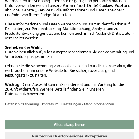
Ups! Da ist etwas schiefgelaufen. Bitte die Seite neu laden oder
nochmals versuchen.
Ups! Da ist etwas schiefgelaufen. Bitte die Seite neu laden oder
nochmals versuchen.
Ups! Da ist etwas schiefgelaufen. Bitte die Seite neu laden oder