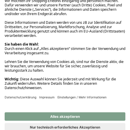
Ups! Da ist etwas schiefgelaufen. Bitte die Seite neu laden oder
nochmals versuchen.
Ups! Da ist etwas schiefgelaufen. Bitte die Seite neu laden oder
nochmals versuchen.
Ups! Da ist etwas schiefgelaufen. Bitte die Seite neu laden oder