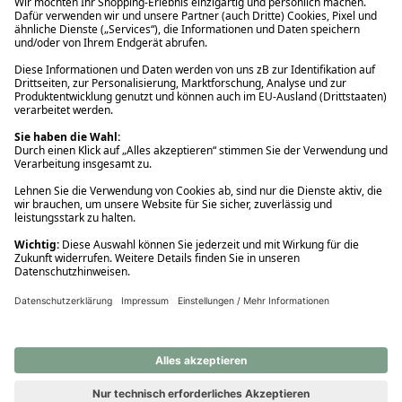
Ups! Da ist etwas schiefgelaufen. Bitte die Seite neu laden oder
nochmals versuchen.
Ups! Da ist etwas schiefgelaufen. Bitte die Seite neu laden oder
nochmals versuchen.
Ups! Da ist etwas schiefgelaufen. Bitte die Seite neu laden oder