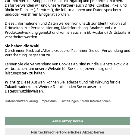
Ups! Da ist etwas schiefgelaufen. Bitte die Seite neu laden oder
nochmals versuchen.
Ups! Da ist etwas schiefgelaufen. Bitte die Seite neu laden oder
nochmals versuchen.
Ups! Da ist etwas schiefgelaufen. Bitte die Seite neu laden oder