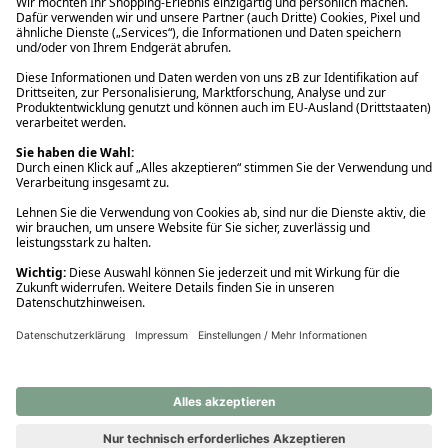
Ups! Da ist etwas schiefgelaufen. Bitte die Seite neu laden oder
nochmals versuchen.
Ups! Da ist etwas schiefgelaufen. Bitte die Seite neu laden oder
nochmals versuchen.
Ups! Da ist etwas schiefgelaufen. Bitte die Seite neu laden oder