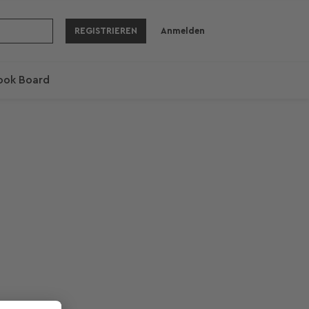
REGISTRIEREN
Anmelden
ook Board