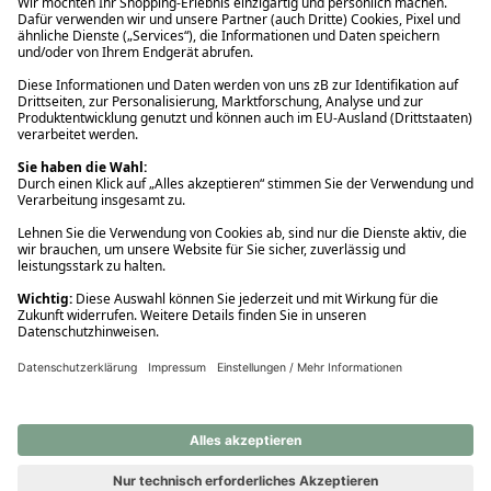
Ups! Da ist etwas schiefgelaufen. Bitte die Seite neu laden oder
nochmals versuchen.
Ups! Da ist etwas schiefgelaufen. Bitte die Seite neu laden oder
nochmals versuchen.
Ups! Da ist etwas schiefgelaufen. Bitte die Seite neu laden oder