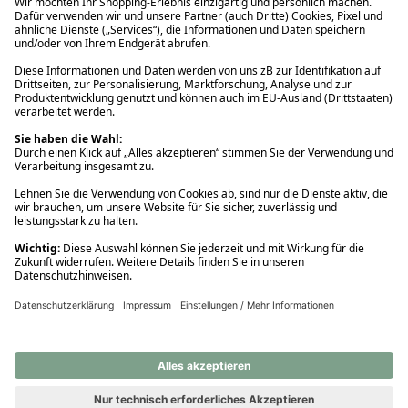
Ups! Da ist etwas schiefgelaufen. Bitte die Seite neu laden oder
nochmals versuchen.
Ups! Da ist etwas schiefgelaufen. Bitte die Seite neu laden oder
nochmals versuchen.
Ups! Da ist etwas schiefgelaufen. Bitte die Seite neu laden oder