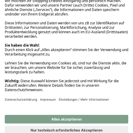
Ups! Da ist etwas schiefgelaufen. Bitte die Seite neu laden oder
nochmals versuchen.
Ups! Da ist etwas schiefgelaufen. Bitte die Seite neu laden oder
nochmals versuchen.
Ups! Da ist etwas schiefgelaufen. Bitte die Seite neu laden oder