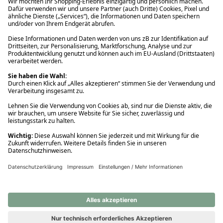
Ups! Da ist etwas schiefgelaufen. Bitte die Seite neu laden oder
nochmals versuchen.
Ups! Da ist etwas schiefgelaufen. Bitte die Seite neu laden oder
nochmals versuchen.
Ups! Da ist etwas schiefgelaufen. Bitte die Seite neu laden oder