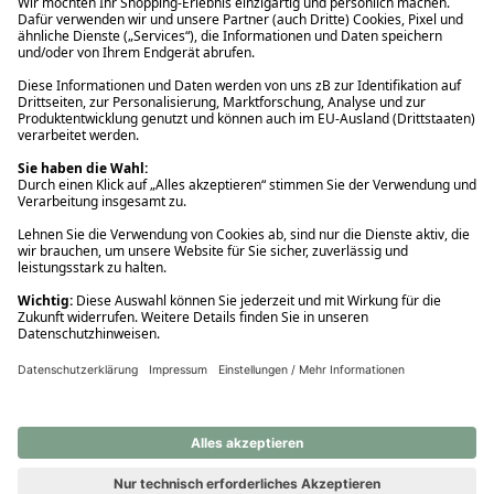
Ups! Da ist etwas schiefgelaufen. Bitte die Seite neu laden oder
nochmals versuchen.
Ups! Da ist etwas schiefgelaufen. Bitte die Seite neu laden oder
nochmals versuchen.
Ups! Da ist etwas schiefgelaufen. Bitte die Seite neu laden oder