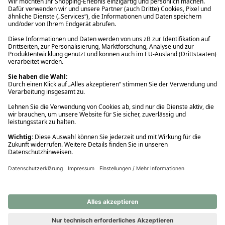
Ups! Da ist etwas schiefgelaufen. Bitte die Seite neu laden oder
nochmals versuchen.
Ups! Da ist etwas schiefgelaufen. Bitte die Seite neu laden oder
nochmals versuchen.
Ups! Da ist etwas schiefgelaufen. Bitte die Seite neu laden oder