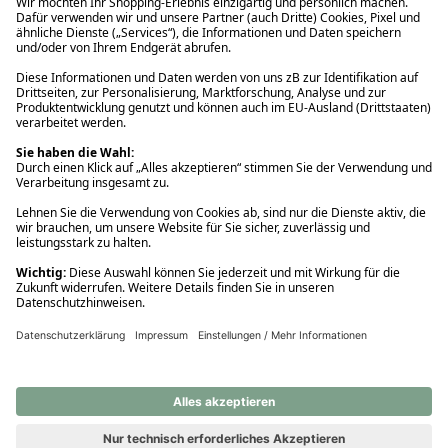
Ups! Da ist etwas schiefgelaufen. Bitte die Seite neu laden oder
nochmals versuchen.
Ups! Da ist etwas schiefgelaufen. Bitte die Seite neu laden oder
nochmals versuchen.
Ups! Da ist etwas schiefgelaufen. Bitte die Seite neu laden oder