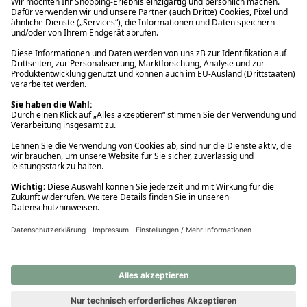
Ups! Da ist etwas schiefgelaufen. Bitte die Seite neu laden oder
nochmals versuchen.
Ups! Da ist etwas schiefgelaufen. Bitte die Seite neu laden oder
nochmals versuchen.
Ups! Da ist etwas schiefgelaufen. Bitte die Seite neu laden oder