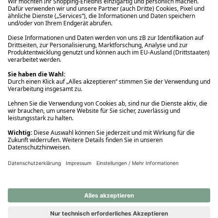
Ups! Da ist etwas schiefgelaufen. Bitte die Seite neu laden oder
nochmals versuchen.
Ups! Da ist etwas schiefgelaufen. Bitte die Seite neu laden oder
nochmals versuchen.
Ups! Da ist etwas schiefgelaufen. Bitte die Seite neu laden oder