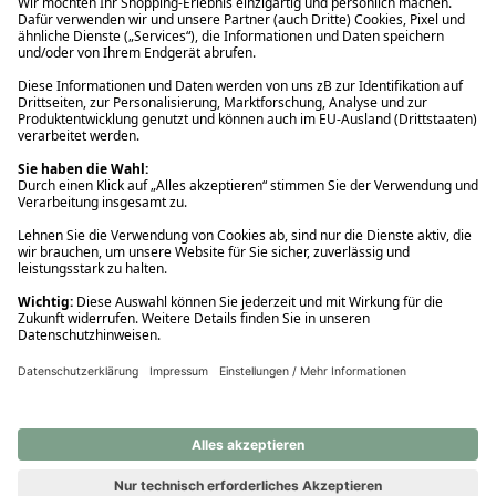
Ups! Da ist etwas schiefgelaufen. Bitte die Seite neu laden oder
nochmals versuchen.
Ups! Da ist etwas schiefgelaufen. Bitte die Seite neu laden oder
nochmals versuchen.
Ups! Da ist etwas schiefgelaufen. Bitte die Seite neu laden oder