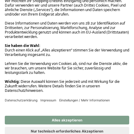
Ups! Da ist etwas schiefgelaufen. Bitte die Seite neu laden oder
nochmals versuchen.
Ups! Da ist etwas schiefgelaufen. Bitte die Seite neu laden oder
nochmals versuchen.
Ups! Da ist etwas schiefgelaufen. Bitte die Seite neu laden oder