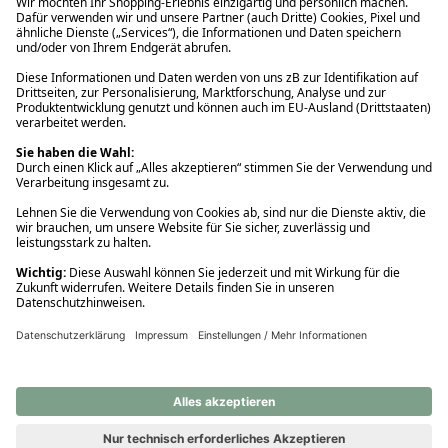
Ups! Da ist etwas schiefgelaufen. Bitte die Seite neu laden oder
nochmals versuchen.
Ups! Da ist etwas schiefgelaufen. Bitte die Seite neu laden oder
nochmals versuchen.
Ups! Da ist etwas schiefgelaufen. Bitte die Seite neu laden oder