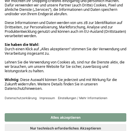
Ups! Da ist etwas schiefgelaufen. Bitte die Seite neu laden oder
nochmals versuchen.
Ups! Da ist etwas schiefgelaufen. Bitte die Seite neu laden oder
nochmals versuchen.
Ups! Da ist etwas schiefgelaufen. Bitte die Seite neu laden oder