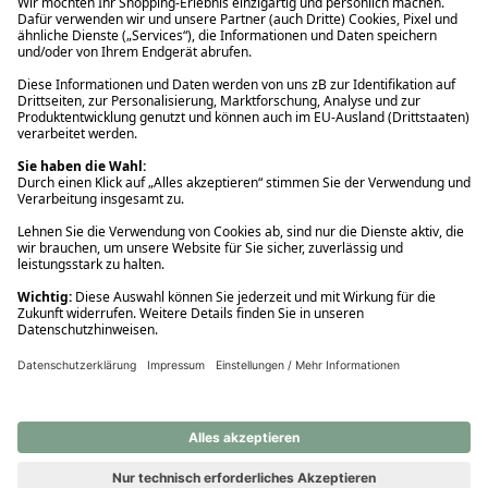
Ups! Da ist etwas schiefgelaufen. Bitte die Seite neu laden oder
nochmals versuchen.
Ups! Da ist etwas schiefgelaufen. Bitte die Seite neu laden oder
nochmals versuchen.
Ups! Da ist etwas schiefgelaufen. Bitte die Seite neu laden oder