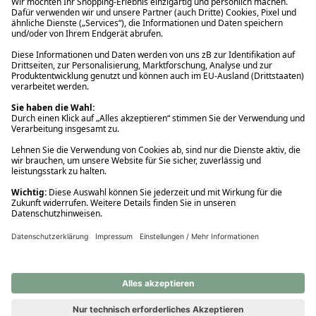
Ups! Da ist etwas schiefgelaufen. Bitte die Seite neu laden oder
nochmals versuchen.
Ups! Da ist etwas schiefgelaufen. Bitte die Seite neu laden oder
nochmals versuchen.
Ups! Da ist etwas schiefgelaufen. Bitte die Seite neu laden oder