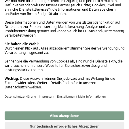
Ups! Da ist etwas schiefgelaufen. Bitte die Seite neu laden oder
nochmals versuchen.
Ups! Da ist etwas schiefgelaufen. Bitte die Seite neu laden oder
nochmals versuchen.
Ups! Da ist etwas schiefgelaufen. Bitte die Seite neu laden oder