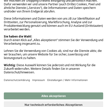
Ups! Da ist etwas schiefgelaufen. Bitte die Seite neu laden oder
nochmals versuchen.
Ups! Da ist etwas schiefgelaufen. Bitte die Seite neu laden oder
nochmals versuchen.
Ups! Da ist etwas schiefgelaufen. Bitte die Seite neu laden oder