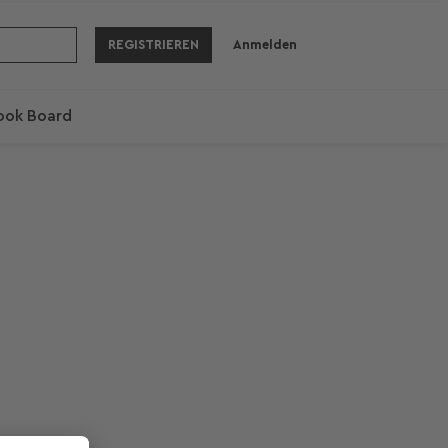
REGISTRIEREN
Anmelden
ook Board