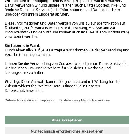
Ups! Da ist etwas schiefgelaufen. Bitte die Seite neu laden oder
nochmals versuchen.
Ups! Da ist etwas schiefgelaufen. Bitte die Seite neu laden oder
nochmals versuchen.
Ups! Da ist etwas schiefgelaufen. Bitte die Seite neu laden oder