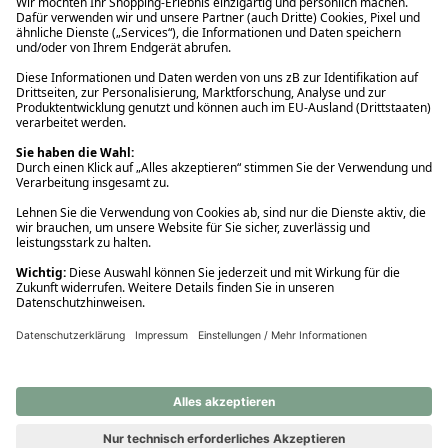
Ups! Da ist etwas schiefgelaufen. Bitte die Seite neu laden oder
nochmals versuchen.
Ups! Da ist etwas schiefgelaufen. Bitte die Seite neu laden oder
nochmals versuchen.
Ups! Da ist etwas schiefgelaufen. Bitte die Seite neu laden oder