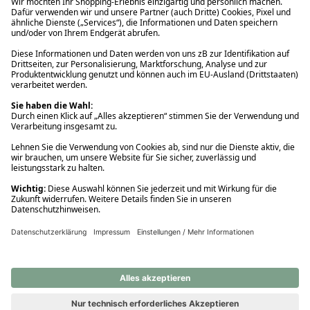
Ups! Da ist etwas schiefgelaufen. Bitte die Seite neu laden oder
nochmals versuchen.
Ups! Da ist etwas schiefgelaufen. Bitte die Seite neu laden oder
nochmals versuchen.
Ups! Da ist etwas schiefgelaufen. Bitte die Seite neu laden oder