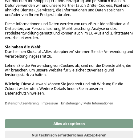
Ups! Da ist etwas schiefgelaufen. Bitte die Seite neu laden oder
nochmals versuchen.
Ups! Da ist etwas schiefgelaufen. Bitte die Seite neu laden oder
nochmals versuchen.
Ups! Da ist etwas schiefgelaufen. Bitte die Seite neu laden oder