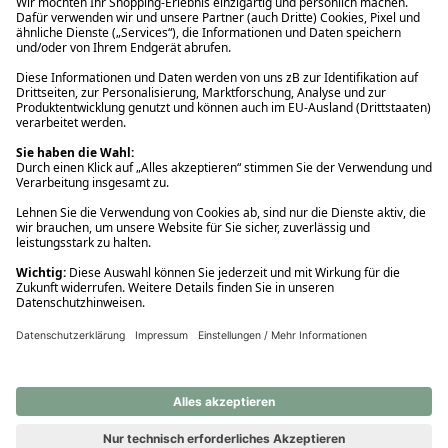
Ups! Da ist etwas schiefgelaufen. Bitte die Seite neu laden oder
nochmals versuchen.
Ups! Da ist etwas schiefgelaufen. Bitte die Seite neu laden oder
nochmals versuchen.
Ups! Da ist etwas schiefgelaufen. Bitte die Seite neu laden oder