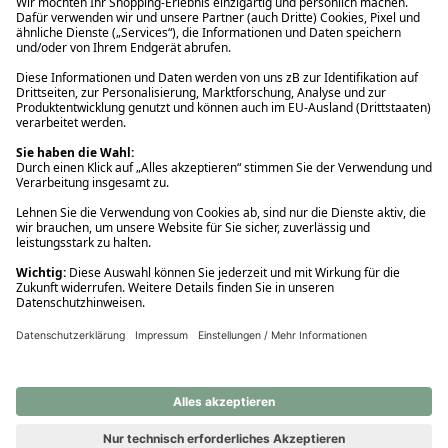
Ups! Da ist etwas schiefgelaufen. Bitte die Seite neu laden oder
nochmals versuchen.
Ups! Da ist etwas schiefgelaufen. Bitte die Seite neu laden oder
nochmals versuchen.
Ups! Da ist etwas schiefgelaufen. Bitte die Seite neu laden oder