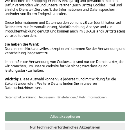
Ups! Da ist etwas schiefgelaufen. Bitte die Seite neu laden oder
nochmals versuchen.
Ups! Da ist etwas schiefgelaufen. Bitte die Seite neu laden oder
nochmals versuchen.
Ups! Da ist etwas schiefgelaufen. Bitte die Seite neu laden oder