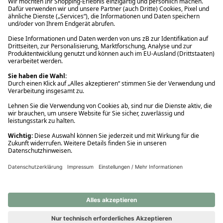
Ups! Da ist etwas schiefgelaufen. Bitte die Seite neu laden oder
nochmals versuchen.
Ups! Da ist etwas schiefgelaufen. Bitte die Seite neu laden oder
nochmals versuchen.
Ups! Da ist etwas schiefgelaufen. Bitte die Seite neu laden oder