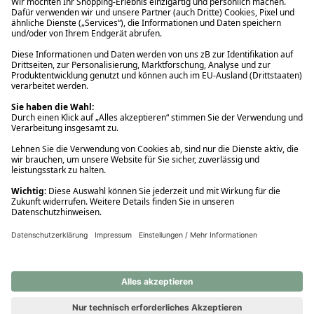
Ups! Da ist etwas schiefgelaufen. Bitte die Seite neu laden oder
nochmals versuchen.
Ups! Da ist etwas schiefgelaufen. Bitte die Seite neu laden oder
nochmals versuchen.
Ups! Da ist etwas schiefgelaufen. Bitte die Seite neu laden oder