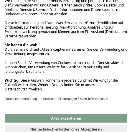
Ups! Da ist etwas schiefgelaufen. Bitte die Seite neu laden oder
nochmals versuchen.
Ups! Da ist etwas schiefgelaufen. Bitte die Seite neu laden oder
nochmals versuchen.
Ups! Da ist etwas schiefgelaufen. Bitte die Seite neu laden oder