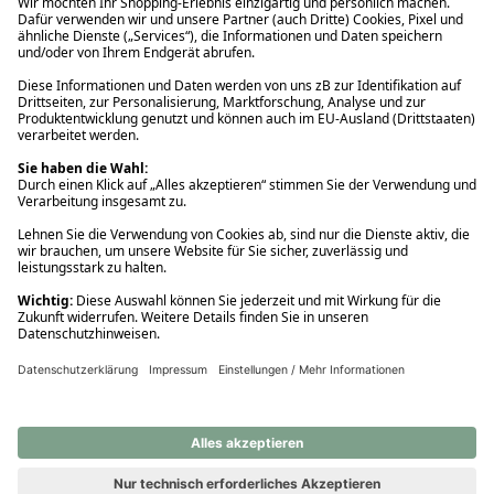
Ups! Da ist etwas schiefgelaufen. Bitte die Seite neu laden oder
nochmals versuchen.
Ups! Da ist etwas schiefgelaufen. Bitte die Seite neu laden oder
nochmals versuchen.
Ups! Da ist etwas schiefgelaufen. Bitte die Seite neu laden oder