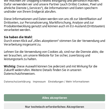
Ups! Da ist etwas schiefgelaufen. Bitte die Seite neu laden oder
nochmals versuchen.
Ups! Da ist etwas schiefgelaufen. Bitte die Seite neu laden oder
nochmals versuchen.
Ups! Da ist etwas schiefgelaufen. Bitte die Seite neu laden oder