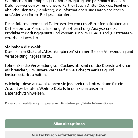
Ups! Da ist etwas schiefgelaufen. Bitte die Seite neu laden oder
nochmals versuchen.
Ups! Da ist etwas schiefgelaufen. Bitte die Seite neu laden oder
nochmals versuchen.
Ups! Da ist etwas schiefgelaufen. Bitte die Seite neu laden oder