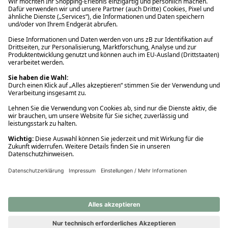
Ups! Da ist etwas schiefgelaufen. Bitte die Seite neu laden oder
nochmals versuchen.
Ups! Da ist etwas schiefgelaufen. Bitte die Seite neu laden oder
nochmals versuchen.
Ups! Da ist etwas schiefgelaufen. Bitte die Seite neu laden oder