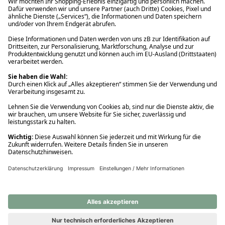
Ups! Da ist etwas schiefgelaufen. Bitte die Seite neu laden oder
nochmals versuchen.
Ups! Da ist etwas schiefgelaufen. Bitte die Seite neu laden oder
nochmals versuchen.
Ups! Da ist etwas schiefgelaufen. Bitte die Seite neu laden oder