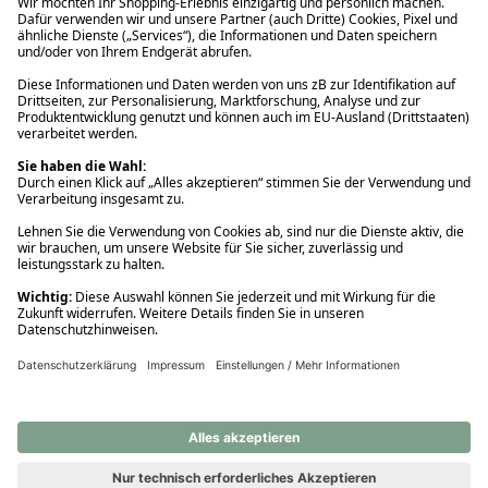
Ups! Da ist etwas schiefgelaufen. Bitte die Seite neu laden oder
nochmals versuchen.
Ups! Da ist etwas schiefgelaufen. Bitte die Seite neu laden oder
nochmals versuchen.
Ups! Da ist etwas schiefgelaufen. Bitte die Seite neu laden oder