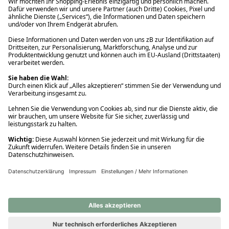
Ups! Da ist etwas schiefgelaufen. Bitte die Seite neu laden oder
nochmals versuchen.
Ups! Da ist etwas schiefgelaufen. Bitte die Seite neu laden oder
nochmals versuchen.
Ups! Da ist etwas schiefgelaufen. Bitte die Seite neu laden oder