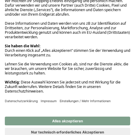
Ups! Da ist etwas schiefgelaufen. Bitte die Seite neu laden oder
nochmals versuchen.
Ups! Da ist etwas schiefgelaufen. Bitte die Seite neu laden oder
nochmals versuchen.
Ups! Da ist etwas schiefgelaufen. Bitte die Seite neu laden oder