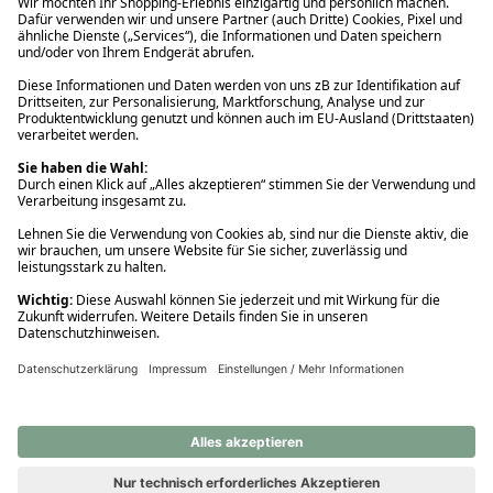
Ups! Da ist etwas schiefgelaufen. Bitte die Seite neu laden oder
nochmals versuchen.
Ups! Da ist etwas schiefgelaufen. Bitte die Seite neu laden oder
nochmals versuchen.
Ups! Da ist etwas schiefgelaufen. Bitte die Seite neu laden oder