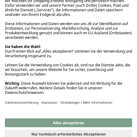
Ups! Da ist etwas schiefgelaufen. Bitte die Seite neu laden oder
nochmals versuchen.
Ups! Da ist etwas schiefgelaufen. Bitte die Seite neu laden oder
nochmals versuchen.
Ups! Da ist etwas schiefgelaufen. Bitte die Seite neu laden oder