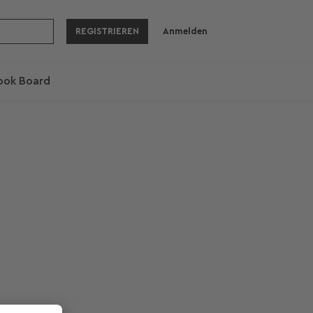
REGISTRIEREN
Anmelden
ook Board