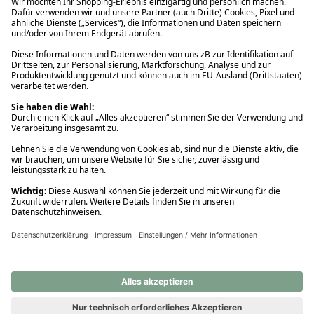
Ups! Da ist etwas schiefgelaufen. Bitte die Seite neu laden oder
nochmals versuchen.
Ups! Da ist etwas schiefgelaufen. Bitte die Seite neu laden oder
nochmals versuchen.
Ups! Da ist etwas schiefgelaufen. Bitte die Seite neu laden oder