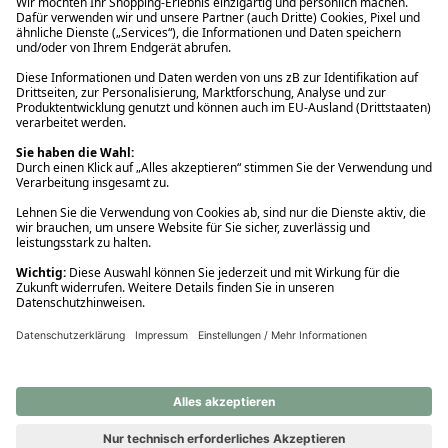
Ups! Da ist etwas schiefgelaufen. Bitte die Seite neu laden oder
nochmals versuchen.
Ups! Da ist etwas schiefgelaufen. Bitte die Seite neu laden oder
nochmals versuchen.
Ups! Da ist etwas schiefgelaufen. Bitte die Seite neu laden oder