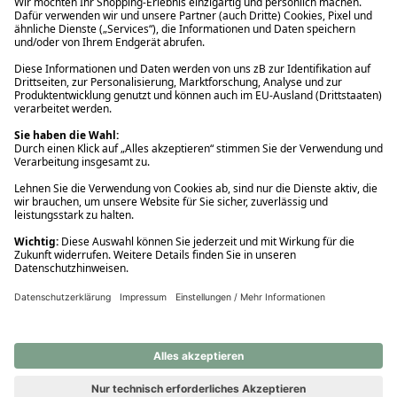
Ups! Da ist etwas schiefgelaufen. Bitte die Seite neu laden oder
nochmals versuchen.
Ups! Da ist etwas schiefgelaufen. Bitte die Seite neu laden oder
nochmals versuchen.
Ups! Da ist etwas schiefgelaufen. Bitte die Seite neu laden oder