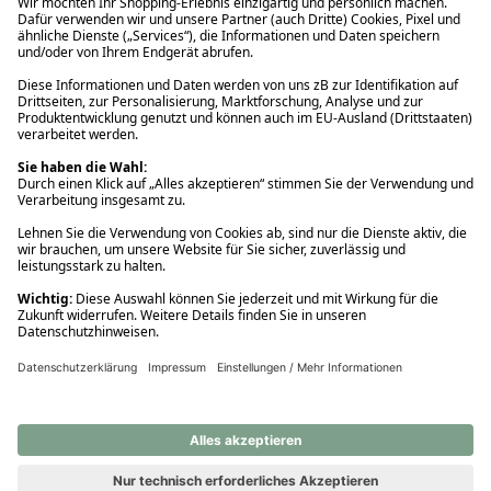
Ups! Da ist etwas schiefgelaufen. Bitte die Seite neu laden oder
nochmals versuchen.
Ups! Da ist etwas schiefgelaufen. Bitte die Seite neu laden oder
nochmals versuchen.
Ups! Da ist etwas schiefgelaufen. Bitte die Seite neu laden oder